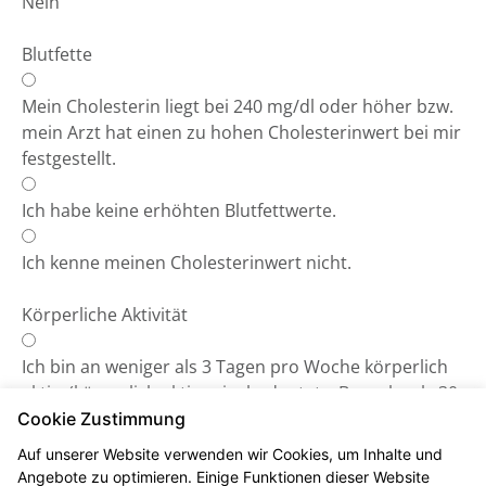
Nein
Blutfette
Mein Cholesterin liegt bei 240 mg/dl oder höher bzw.
mein Arzt hat einen zu hohen Cholesterinwert bei mir
festgestellt.
Ich habe keine erhöhten Blutfettwerte.
Ich kenne meinen Cholesterinwert nicht.
Körperliche Aktivität
Ich bin an weniger als 3 Tagen pro Woche körperlich
aktiv. (körperlich aktiv sein, bedeutet z.B.: mehr als 30
Minuten spazieren gehen, Rad fahren, laufen etc.).
Cookie Zustimmung
Auf unserer Website verwenden wir Cookies, um Inhalte und
Ich bin an mehr als 3 Tagen körperlich aktiv.
Angebote zu optimieren. Einige Funktionen dieser Website